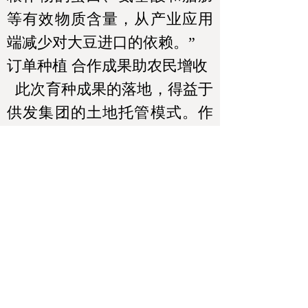
等有效物质含量，从产业应用
端减少对大豆进口的依赖。”
订单种植 合作成果助农民增收
此次育种成果的落地，得益于
供发集团的土地托管模式。作
为山东省供销社社有企业，该
公司首创并大力推广“土地股份
合作+全程托管服务”模式，实
现了规模化、标准化种植。同
时，建立“保底收益+盈余分红”
的合作分配机制，切实提高了
农民收入和村集体经济收益。
供发集团董事长孙开强介绍，